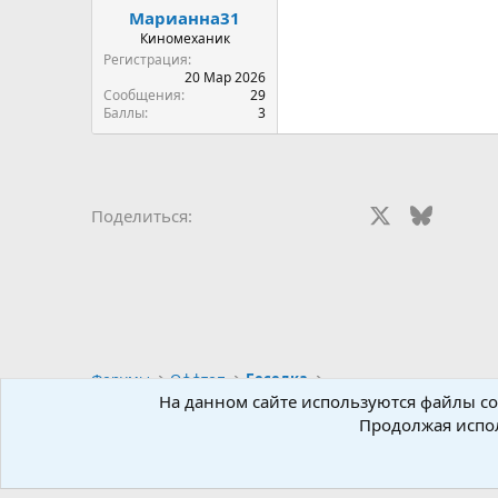
Марианна31
Киномеханик
Регистрация
20 Мар 2026
Сообщения
29
Баллы
3
Vkontakte
Odnoklassniki
Mail.ru
Facebook
X
Bluesky
Red
Поделиться:
Форумы
Оффтоп
Беседка
На данном сайте используются файлы coo
Продолжая испол
©
2026 Forum-Filmy.ru. Все права защищены.