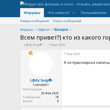
Форумы
Что нового?
Пользователи
Новые сообщения
Поиск сообщений
Форумы
Оффтоп
Беседка
Всем привет?) кто из какого го
А
Д
L@dy bug🐞
7 Мар 2026
в
а
т
т
7 Мар 2026
о
а
р
н
Я из Красноярска напис
т
а
е
ч
м
а
L@dy bug🐞
ы
л
а
Сценарист
Регистрация
26 Фев 2026
Сообщения
78
Баллы
8