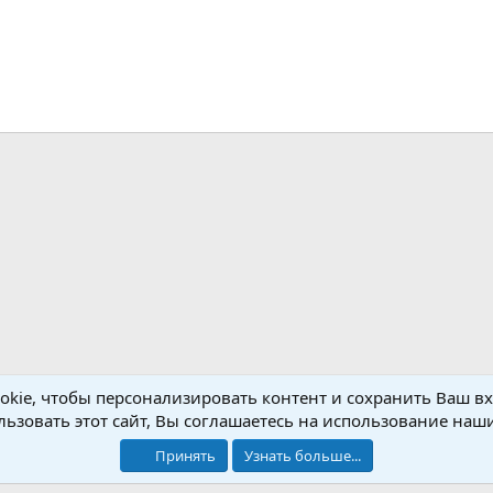
dit
Pinterest
Tumblr
WhatsApp
Telegram
Viber
Gmail
Электронная почта
Ссылка
kie, чтобы персонализировать контент и сохранить Ваш вхо
ьзовать этот сайт, Вы соглашаетесь на использование наши
Обратная связь
Условия и правила
Принять
Узнать больше...