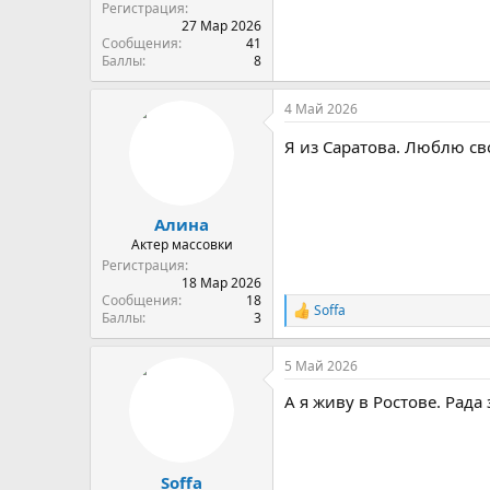
Регистрация
27 Мар 2026
Сообщения
41
Баллы
8
4 Май 2026
Я из Саратова. Люблю с
Алина
Актер массовки
Регистрация
18 Мар 2026
Сообщения
18
Soffa
Р
Баллы
3
е
а
5 Май 2026
к
ц
А я живу в Ростове. Рад
и
и
:
Soffa