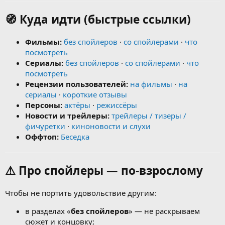
🧭 Куда идти (быстрые ссылки)
Фильмы:
без спойлеров
·
со спойлерами
·
что
посмотреть
Сериалы:
без спойлеров
·
со спойлерами
·
что
посмотреть
Рецензии пользователей:
на фильмы
·
на
сериалы
·
короткие отзывы
Персоны:
актёры
·
режиссёры
Новости и трейлеры:
трейлеры / тизеры /
фичуретки
·
киноновости и слухи
Оффтоп:
Беседка
⚠️ Про спойлеры — по-взрослому
Чтобы не портить удовольствие другим:
в разделах «
без спойлеров
» — не раскрываем
сюжет и концовку;