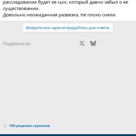
расследование будет ее сын, который давно забыл о ее
существовании.
Довольно неожиданная развязка. Не плохо сняли.
Войдите или зарегистрируйтесь для ответа.
Vkontakte
Odnoklassniki
Mail.ru
Facebook
X
Bluesky
Reddit
Pinteres
Tu
Поделиться:
WhatsApp
Telegram
Viber
Gmail
Электронная почта
Ссылка
Обсуждение сериалов