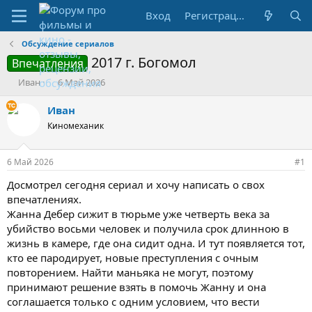
Вход
Регистрация
Обсуждение сериалов
2017 г. Богомол
Впечатления
А
Д
Иван
6 Май 2026
в
а
т
т
Иван
о
а
Киномеханик
р
н
т
а
е
ч
6 Май 2026
#1
м
а
ы
л
Досмотрел сегодня сериал и хочу написать о свох
а
впечатлениях.
Жанна Дебер сижит в тюрьме уже четверть века за
убийство восьми человек и получила срок длинною в
жизнь в камере, где она сидит одна. И тут появляется тот,
кто ее пародирует, новые преступления с очным
повторением. Найти маньяка не могут, поэтому
принимают решение взять в помочь Жанну и она
соглашается только с одним условием, что вести