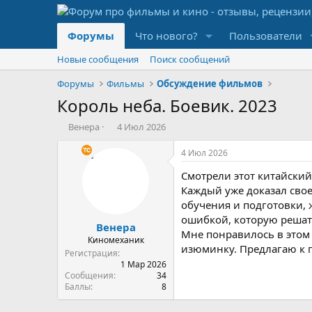
Форумы
Что нового?
Пользователи
Новые сообщения
Поиск сообщений
Форумы
Фильмы
Обсуждение фильмов
Король неба. Боевик. 2023
А
Д
Венера
4 Июл 2026
в
а
т
т
4 Июл 2026
о
а
Смотрели этот китайски
р
н
т
а
Каждый уже доказал сво
е
ч
обучения и подготовки, 
м
а
ошибкой, которую решать
Венера
ы
л
Мне понравилось в этом 
а
Киномеханик
изюминку. Предлагаю к 
Регистрация
1 Мар 2026
Сообщения
34
Баллы
8