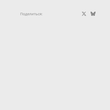
Vkontakte
Odnoklassniki
Mail.ru
Facebook
X
Bluesky
Red
Поделиться: