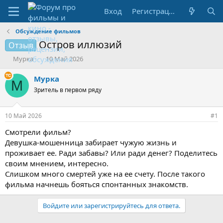
Вход
Регистрация
Обсуждение фильмов
Остров иллюзий
Отзыв
А
Д
Мурка
10 Май 2026
в
а
т
т
Мурка
М
о
а
Зритель в первом ряду
р
н
т
а
е
ч
10 Май 2026
#1
м
а
ы
л
Смотрели фильм?
а
Девушка-мошенница забирает чужую жизнь и
проживает ее. Ради забавы? Или ради денег? Поделитесь
своим мнением, интересно.
Слишком много смертей уже на ее счету. После такого
фильма начнешь бояться спонтанных знакомств.
Войдите или зарегистрируйтесь для ответа.