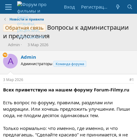
Вход
Регистрация
Новости и правила
Вопросы к администрации
Обратная связь
и предложения
А
Д
Admin
3 Мар 2026
в
а
т
т
Admin
A
о
а
Администраторы
Команда форума
р
н
т
а
е
ч
3 Мар 2026
#1
м
а
ы
л
Всех приветствую на нашем форуму Forum-Filmy.ru
а
Есть вопрос по форуму, правилам, разделам или
модерации. Или хочешь предложить улучшение. Пиши
сюда, не плодим десяток одинаковых тем.
Только нормально: что именно, где именно, и что
предлагаешь. “Сделайте красиво” не принимается, я не