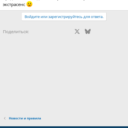
экстрасенс
Войдите или зарегистрируйтесь для ответа.
Vkontakte
Odnoklassniki
Mail.ru
Facebook
X
Bluesky
Reddit
Pinteres
Tu
Поделиться:
WhatsApp
Telegram
Viber
Gmail
Электронная почта
Ссылка
Новости и правила